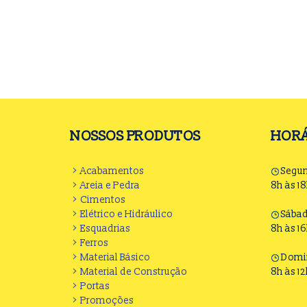
NOSSOS PRODUTOS
HORÁ
Acabamentos
Segun
Areia e Pedra
8h às 1
Cimentos
Elétrico e Hidráulico
Sába
Esquadrias
8h às 1
Ferros
Material Básico
Domi
Material de Construção
8h às 1
Portas
Promoções