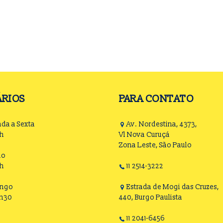
RIOS
PARA CONTATO
da a Sexta
Av. Nordestina, 4373,
8h
Vl Nova Curuçá
Zona Leste, São Paulo
do
6h
11 2514-3222
ngo
Estrada de Mogi das Cruzes,
2h30
440, Burgo Paulista
11 2041-6456