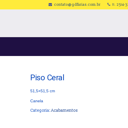
contato@gdfarias.com.br
11. 2514-
Piso Ceral
51,5×51,5 cm
Canela
Categoria:
Acabamentos